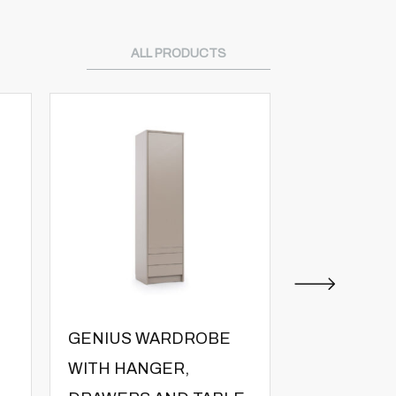
ALL PRODUCTS
GENIUS WARDROBE
GENIUS W
WITH HANGER,
WITH HAN