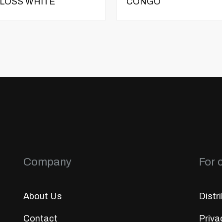
LOSS WHITE
CONGO
Company
For c
About Us
Distr
Contact
Priva