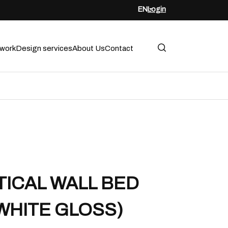
EN
Login
twork
Design services
About Us
Contact
TICAL WALL BED
WHITE GLOSS)