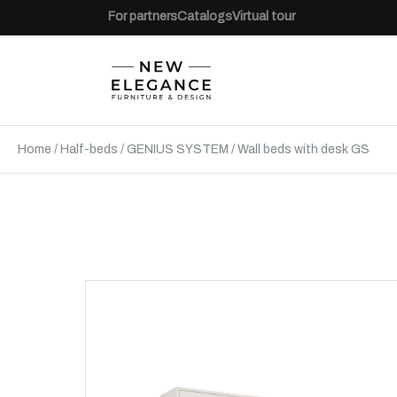
For partners
Catalogs
Virtual tour
Home
/
Half-beds
/
GENIUS SYSTEM
/
Wall beds with desk GS