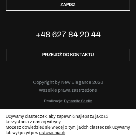
ZAPISZ
+48 627 84 20 44
PRZEJDŹ DO KONTAKTU
Copyright by New Elegance 2026
Wszelkie prawa zastrzeżone
Realizacja:
Dynamite Studio
Używamy ciasteczek, aby zapewnić najlepszą jakość
korzystania z naszej witryny.
Możesz dowiedzieć się więcej o tym, jakich ciasteczek używamy,
lub wyłączyć je w
ustawieniach
.