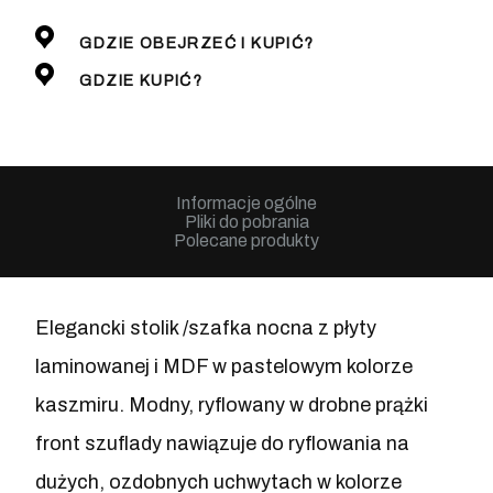
GDZIE OBEJRZEĆ I KUPIĆ?
GDZIE KUPIĆ?
Informacje ogólne
Pliki do pobrania
Polecane produkty
Elegancki stolik /szafka nocna z płyty
laminowanej i MDF w pastelowym kolorze
kaszmiru. Modny, ryflowany w drobne prążki
front szuflady nawiązuje do ryflowania na
dużych, ozdobnych uchwytach w kolorze