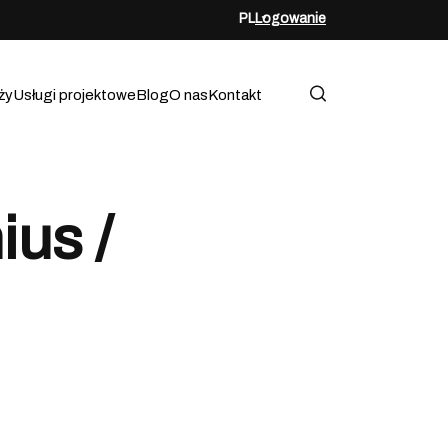
PL
Logowanie
ży
Usługi projektowe
Blog
O nas
Kontakt
ius /