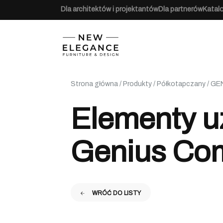
Dla architektów i projektantów
Dla partnerów
Katal
Strona główna
/
Produkty
/
Półkotapczany
/
GE
Elementy u
Genius Com
WRÓĆ DO LISTY