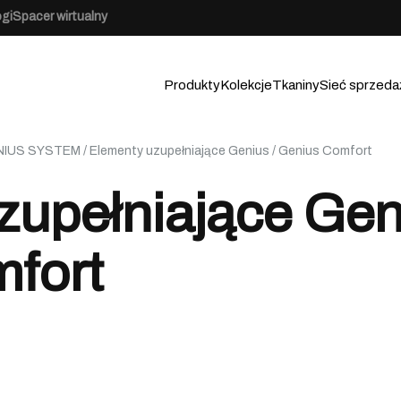
ogi
Spacer wirtualny
Produkty
Kolekcje
Tkaniny
Sieć sprzeda
NIUS SYSTEM
/ Elementy uzupełniające Genius / Genius Comfort
zupełniające Gen
fort