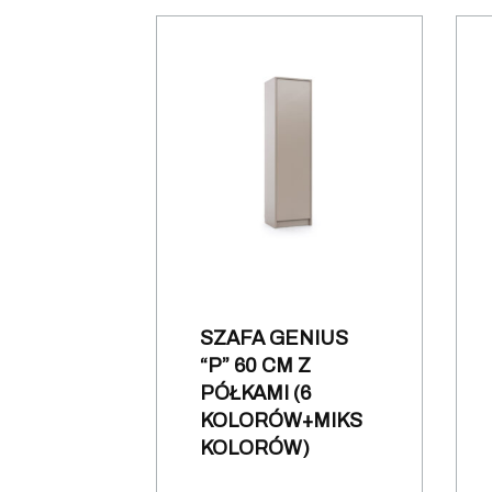
SZAFA GENIUS
“P” 60 CM Z
PÓŁKAMI (6
KOLORÓW+MIKS
KOLORÓW)