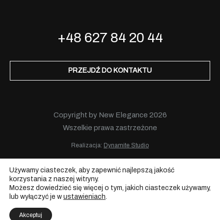
+48 627 84 20 44
PRZEJDŹ DO KONTAKTU
Copyright by New Elegance 2026
Wszelkie prawa zastrzeżone
Realizacja:
Dynamite Studio
Używamy ciasteczek, aby zapewnić najlepszą jakość
korzystania z naszej witryny.
Możesz dowiedzieć się więcej o tym, jakich ciasteczek używamy,
lub wyłączyć je w
ustawieniach
.
Akceptuj