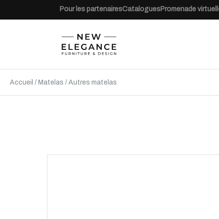
Pour les partenaires
Catalogues
Promenade virtuell
Accueil
/
Matelas
/
Autres matelas