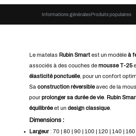
Informations générales
Produits populaires
Le matelas
Rubin Smart
est un modèle
à 
associés à des couches de
mousse T-25
e
élasticité ponctuelle
, pour un confort optim
Sa
construction réversible
avec de la mouss
pour
prolonger sa durée de vie
.
Rubin Smar
équilibrée
et un
design classique
.
Dimensions
:
Largeur
: 70 | 80 | 90 | 100 | 120 | 140 | 16