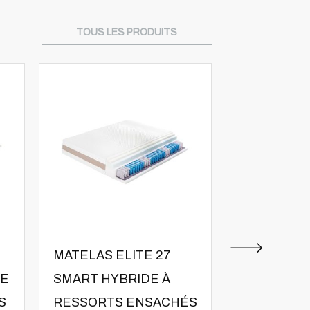
TOUS LES PRODUITS
MATELAS ELITE 27
MATELAS E
DE
SMART HYBRIDE À
SMART HY
S
RESSORTS ENSACHÉS
RESSORTS