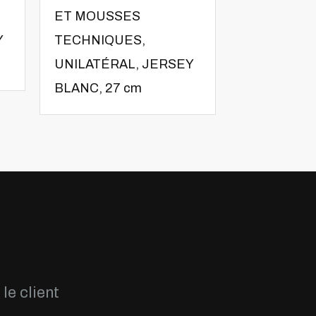
ET MOUSSES
ET MOUSS
Y
TECHNIQUES,
TECHNIQU
UNILATÉRAL, JERSEY
UNILATÉRA
BLANC, 27 cm
BLANC, 21
le client