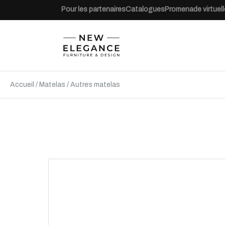
Pour les partenaires
Catalogues
Promenade virtuell
Accueil
/
Matelas
/
Autres matelas