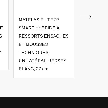
MATELAS ELITE 27
MATELAS E
DE
SMART HYBRIDE À
SMART HY
S
RESSORTS ENSACHÉS
RESSORTS
ET MOUSSES
ET MOUSS
Y
TECHNIQUES,
TECHNIQU
UNILATÉRAL, JERSEY
UNILATÉRA
BLANC, 27 cm
BLANC, 21