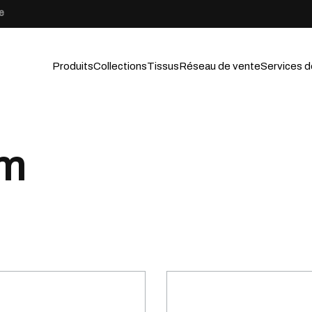
e
Produits
Collections
Tissus
Réseau de vente
Services d
um