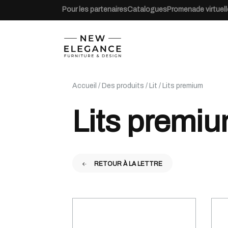
Pour les partenaires
Catalogues
Promenade virtuell
Accueil
/
Des produits
/
Lit
/ Lits premium
Lits premi
RETOUR À LA LETTRE