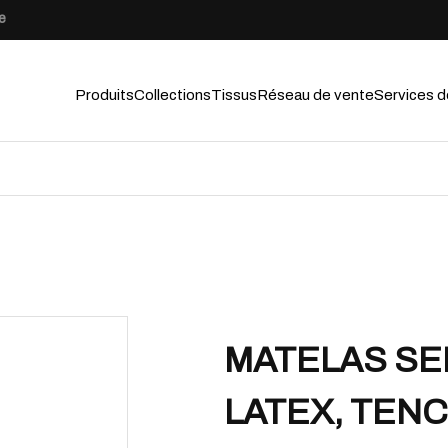
e
Produits
Collections
Tissus
Réseau de vente
Services d
MATELAS SER
LATEX, TENC