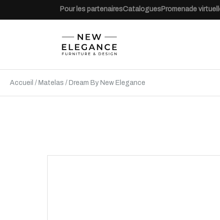
Pour les partenaires
Catalogues
Promenade virtuell
Accueil
/
Matelas
/
Dream By New Elegance