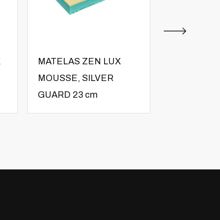
X
MATELAS ZEN LUX
MATELAS 
MOUSSE, SILVER
LUX MOUSS
GUARD 23 cm
AG+ 25 cm