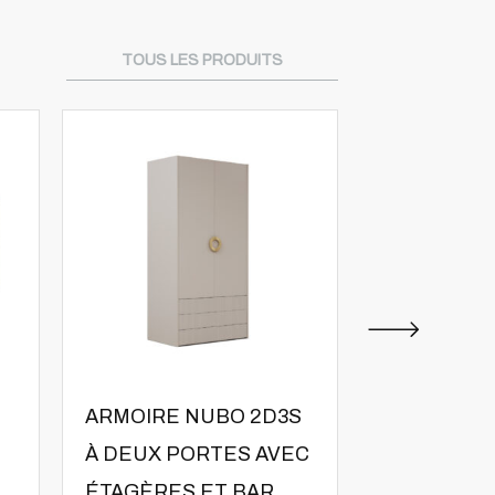
TOUS LES PRODUITS
ARMOIRE NUBO 2D3S
LIT REMB
À DEUX PORTES AVEC
NUBO
ÉTAGÈRES ET BAR