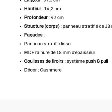
Largeur
: 97,3 cm
Hauteur
: 14,2 cm
Profondeur
: 42 cm
Structure (corps)
: panneau stratifié de 1
Façades
:
Panneau stratifié lisse
MDF rainuré de 18 mm d’épaisseur
Coulisses de tiroirs
: système
push & pull
Décor
: Cashmere