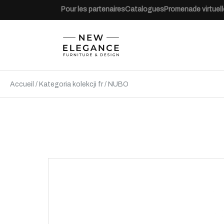
Pour les partenaires
Catalogues
Promenade virtuell
Accueil
/
Kategoria kolekcji fr
/
NUBO