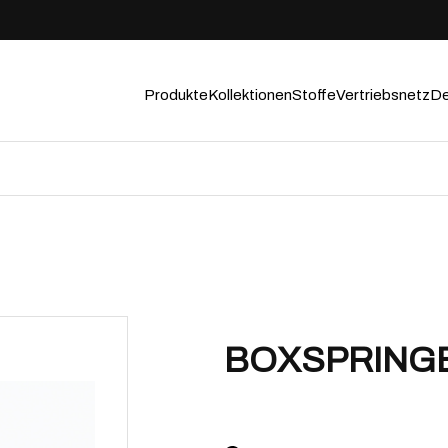
Produkte
Kollektionen
Stoffe
Vertriebsnetz
De
BOXSPRING