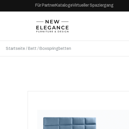
Für Partner
Kataloge
Virtueller Spaziergang
Startseite
/
Bett
/
Boxspringbetten