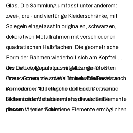
Glas. Die Sammlung umfasst unter anderem:
zwei-, drei- und viertürige Kleiderschränke, mit
Spiegeln eingefasst in originalen, schwarzen,
dekorativen Metallrahmen mit verschiedenen
quadratischen Halbflächen. Die geometrische
Form der Rahmen wiederholt sich am Kopfteil
des Bettes, gepolstert mit Melange-Stoff in
Die Loft-Kollektion passt gut zu den meisten
Grau-, Schwarz- und Weißtönen. Die Basis der
Innenräumen, die sowohl im industriellen als auch
Kommoden, Nachttische und Schminktische
im modernen Stil eingerichtet sind. Der warme
bilden solide Metallelemente, die als Beine
Eichenton und die dezenten schwarzen Elemente
dienen. Viele verschiedene Elemente ermöglichen
passen in jeden Raum.
nicht nur die Personalisierung Ihres
Traumschlafzimmers, sondern auch die