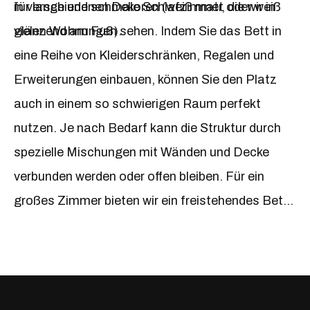
in verschiedenen Dekoren (weiß matt oder weiß
für lange und schmale Schlafzimmer, die wir in
glänzend am Fuß).
vielen Wohnungen sehen. Indem Sie das Bett in
eine Reihe von Kleiderschränken, Regalen und
Erweiterungen einbauen, können Sie den Platz
auch in einem so schwierigen Raum perfekt
nutzen. Je nach Bedarf kann die Struktur durch
spezielle Mischungen mit Wänden und Decke
verbunden werden oder offen bleiben. Für ein
großes Zimmer bieten wir ein freistehendes Bett
aus unserer Kollektion an, und eine frei
gestaltbare Serie von Kleiderschränken und
Regalen aus dem Sleep Varia-Set eignet sich
perfekt als funktionale und ästhetische