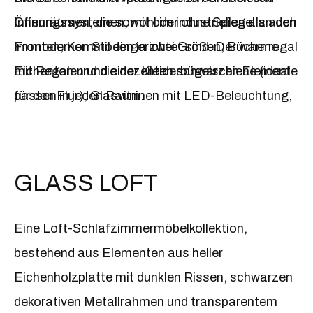
Öffnungssystemen, mit oder ohne Spiegel an den
Innenräumen, die sowohl im industriellen als auch
Fronten; Kommoden in zwei Größen; Bücherregal
im modernen Stil eingerichtet sind. Der warme
mit Regalen und einer Kleiderbügelschiene (ideal
Eichenton und die dezenten schwarzen Elemente
für den Flur); Glasvitrinen mit LED-Beleuchtung,
passen in jeden Raum.
Tische in zwei Größen und Stühle (perfekt für das
Esszimmer); Nachttische; Banktruhen mit
Container; Schminktische; Schreibtisch; Konsole;
GLASS LOFT
Spiegel. Die Struktur der meisten Elemente
basiert auf schwarzen Metallsockeln, die Formen
Eine Loft-Schlafzimmermöbelkollektion,
der Eichenholzschränke sind von einer schwarzen
bestehend aus Elementen aus heller
Mischung umgeben, wodurch sie perfekt zu den
Eichenholzplatte mit dunklen Rissen, schwarzen
anderen Modellen der Kollektion passen.
dekorativen Metallrahmen und transparentem