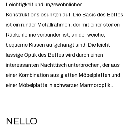
Leichtigkeit und ungewöhnlichen
identische Tische auswählen.
Konstruktionslösungen auf. Die Basis des Bettes
ist ein runder Metallrahmen, der mit einer steifen
Rückenlehne verbunden ist, an der weiche,
bequeme Kissen aufgehängt sind. Die leicht
lässige Optik des Bettes wird durch einen
interessanten Nachttisch unterbrochen, der aus
einer Kombination aus glatten Möbelplatten und
einer Möbelplatte in schwarzer Marmoroptik
besteht. Verbunden wird das Ganze durch das
Vorhandensein schwarzer Metallrohre – beim
Bett sind das die Beine und das Gestell, bei der
NELLO
Bank und den Nachttischen sind es die Beine.