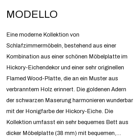
Anpassung an andere Räume (z. B. das
MODELLO
Esszimmer). Die Kollektion umfasst: Betten in
verschiedenen Größen mit und ohneBettkasten ;
Eine moderne Kollektion von
zweitürige und viertürige Kleiderschränke in
Schlafzimmermöbeln, bestehend aus einer
verschiedenen Größen und Öffnungssystemen,
Kombination aus einer schönen Möbelplatte im
mit oder ohne Spiegel an den Fronten;
Hickory-Eichendekor und einer sehr originellen
Kommoden in zwei Größen; Bücherregal mit
Flamed Wood-Platte, die an ein Muster aus
Regalen und einer Kleiderbügelschiene (ideal für
verbranntem Holz erinnert. Die goldenen Adern
den Flur); Glasvitrinen mit LED-Beleuchtung,
der schwarzen Maserung harmonieren wunderbar
Tische in zwei Größen und Stühle (perfekt für das
mit der Honigfarbe der Hickory-Eiche. Die
Esszimmer); Nachttische; Banktruhen mit
Kollektion umfasst ein sehr bequemes Bett aus
Container; Schminktische; Schreibtisch; Konsole;
dicker Möbelplatte (38 mm) mit bequemen,
Spiegel. Die Struktur der meisten Elemente