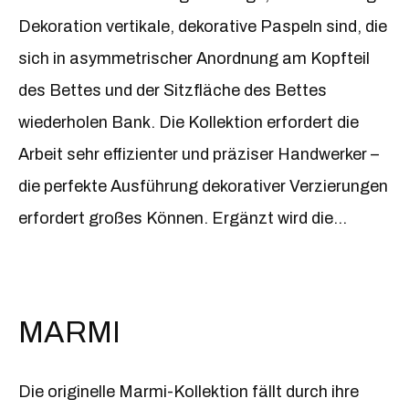
Forli-Bank wieder, die vor dem Bett eine tolle
Dekoration vertikale, dekorative Paspeln sind, die
Figur macht. Sowohl die Bettkissen als auch das
sich in asymmetrischer Anordnung am Kopfteil
Bankkissen sind mit dekorativen Rüschen
des Bettes und der Sitzfläche des Bettes
versehen, was der Kollektion Raffinesse und
wiederholen Bank. Die Kollektion erfordert die
Leichtigkeit verleiht. Der Name der Kollektion
Arbeit sehr effizienter und präziser Handwerker –
leitet sich von der Rüsche ab – Forli ist italienisch
die perfekte Ausführung dekorativer Verzierungen
für Rüsche. Eine einzigartige Idee sind die
erfordert großes Können. Ergänzt wird die
originellen, asymmetrischen Nachttische der
Kollektion durch Nachttische aus schwarzer
Kollektion aus schwarzer oder graphitfarbener
Möbelplatte mit Schubladen, die mit dem
Möbelplatte mit Schubladen, die mit dem
gleichen Stoff wie Bett und Bank gepolstert sind.
MARMI
gleichen Stoff wie das Bett bezogen sind. In der
Kollektion können Sie einen vertikalen Tisch mit
Die originelle Marmi-Kollektion fällt durch ihre
einem horizontalen kombinieren oder zwei