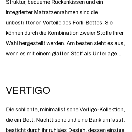
Struktur, bequeme Rückenkissen und ein
gestalten. Die sehr ästhetisch gestaltete und mit
integrierter Matratzenrahmen sind die
Stoff gepolsterte Rückseite des Bettes
unbestrittenen Vorteile des Forli-Bettes. Sie
ermöglicht eine Platzierung auch in der Mitte des
können durch die Kombination zweier Stoffe Ihrer
Raumes.
Wahl hergestellt werden. Am besten sieht es aus,
wenn es mit einem glatten Stoff als Unterlage
bekleidet und mit einem interessanten Zopf an
den Vorderseiten der Kissen verziert ist. Ergänzt
wird das Ganze durch dicke, dekorative
VERTIGO
Reißverschlüsse (in Schwarz oder Beige) an den
Seiten der Kissen. Die gleiche Idee, verschiedene
Die schlichte, minimalistische Vertigo-Kollektion,
Stoffe mit einem dekorativen Reißverschluss zu
die ein Bett, Nachttische und eine Bank umfasst,
kombinieren, findet sich auch bei der praktischen
besticht durch ihr ruhiges Design, dessen einzige