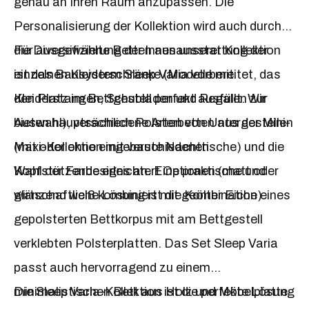
genau an Ihren Raum anzupassen. Die
sehr funktionales und stimmiges Set, mit dem
Personalisierung der Kollektion wird auch durch
sich problemlos ein Jugendzimmer, ein
die Diversifizierung der Innenausstattung der
Für ausgewählte Betten aus unserer Kollektion
Mietzimmer oder ein Gästezimmer einrichten
einzelnen Kleiderschränke (Modelle mit
ist das Bausystem Sleep Varia vorbereitet, das
lässt. Praktische, in der Schrankbett platzierte
Kleiderstangen, Schubladen und Regalen zur
den Platz im Bettgestell perfekt ausfüllt. Wir
Regale können optional beleuchtet werden
Auswahl), verschiedene Arten von Untergestellen
bieten hauptsächlich Polsterbetten aus der Mini-
(unterschiedliche Lichtintensität,
(mit oder ohne eingebaute Nachttische) und die
Maxi-Kollektion mit verschiedenen
Fernbedienung). Die Tiefe von 50 cm ermöglicht
Wahl der Farbe erleichtert Optionen (matt oder
Kopfstützendesigns an. Eine praktische und
die Verwendung einer sehr bequemen, dickeren
glänzend weiß kombiniert mit geölter Eiche).
wirtschaftliche Lösung ist die Kombination eines
Matratze. Die Kollektion ist in fünf Farben
gepolsterten Bettkorpus mit am Bettgestell
erhältlich: Weiß matt, Weiß glänzend (nur
verklebten Polsterplatten. Das Set Sleep Varia
Fronten), eine Kombination aus Schwarz und
passt auch hervorragend zu einem
Lancelot-Eiche, geölter Eiche und Congo
minimalistischen Bett aus Holz und Möbelplatte
Die Sleep Varia-Kollektion ist die perfekte Lösung
(Graubeige).